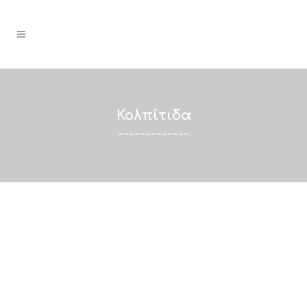
Κολπίτιδα
-------------
Τι είναι η κολπίτιδα;
Η κολπίτιδα, που ονομάζεται
επίσης αιδοιοκολπίτιδα, είναι μια