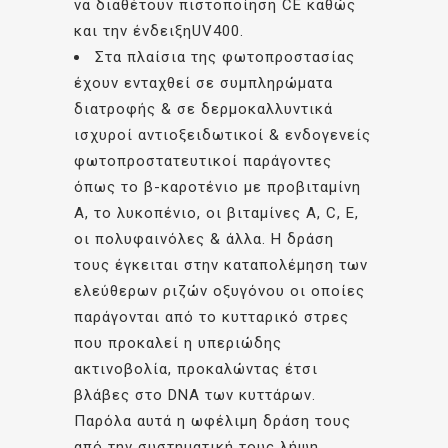
να διαθέτουν πιστοποίηση CE καθώς
και την ένδειξηUV400.
Στα πλαίσια της φωτοπροστασίας
έχουν ενταχθεί σε συμπληρώματα
διατροφής & σε δερμοκαλλυντικά
ισχυροί αντιοξειδωτικοί & ενδογενείς
φωτοπροστατευτικοί παράγοντες
όπως το β-καροτένιο με προβιταμίνη
Α, το λυκοπένιο, οι βιταμίνες A, C, E,
οι πολυφαινόλες & άλλα. Η δράση
τους έγκειται στην καταπολέμηση των
ελεύθερων ριζών οξυγόνου οι οποίες
παράγονται από το κυτταρικό στρες
που προκαλεί η υπεριώδης
ακτινοβολία, προκαλώντας έτσι
βλάβες στο DNA των κυττάρων.
Παρόλα αυτά η ωφέλιμη δράση τους
από την συστηματική τους λήψη