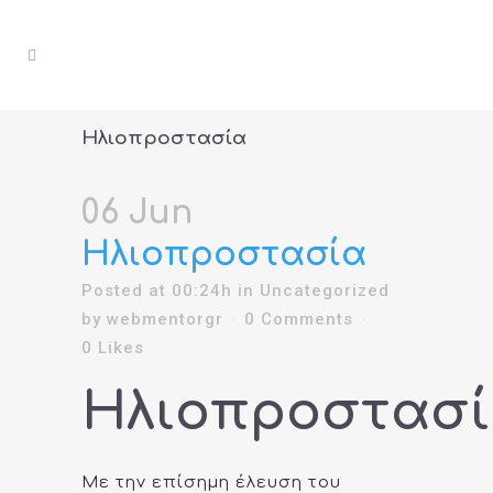
Ηλιοπροστασία
06 Jun
Ηλιοπροστασία
Posted at 00:24h
in
Uncategorized
by
webmentorgr
0 Comments
0
Likes
Ηλιοπροστασ
Με την επίσημη έλευση του